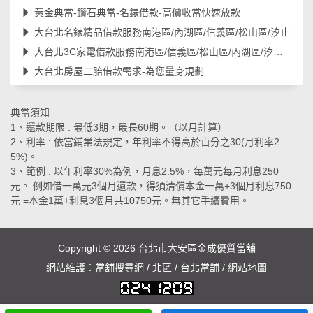
黃金典當-鑽石典當-名錶借款-高價收當快速放款
大台北名錶精品借款服務南港區/內湖區/信義區/松山區/汐止
大台北3C家電借款服務南港區/信義區/松山區/內湖區/汐止區
大台北房屋二胎借款需求-為您量身規劃
典當須知
1、還款期限 : 最低3期，最長60期。（以月計算）
2、利率 : 依當鋪業法規定，年利率不得高於百分之30(月利率2.
5%)。
3、範例 : 以年利率30%為例，月息2.5%，每萬元每月利息250
元。 例如借一萬元3個月還款，得須清償本金一萬+3個月利息750
元 =本金1萬+利息3個月共10750元。無其它手續費用。
Copyright © 2026
台北市大安區金成優質當舖
網站維護：
當舖搜尋網
/
北區
/
台北當舖
/
網站地圖