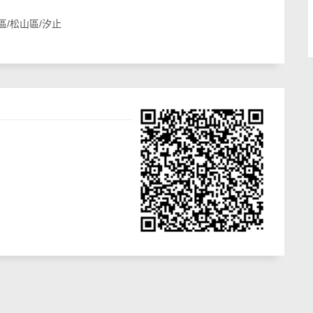
/松山區/汐止