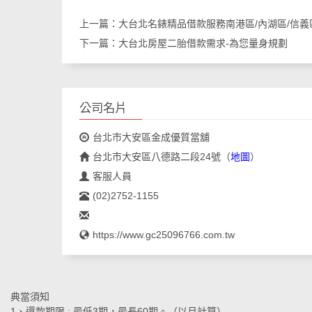
上一篇：
大台北名錶精品借款服務南港區/內湖區/信義區
下一篇：
大台北房屋二胎借款需求-為您量身規劃
公司名片
台北市大安區金成優質當舖
台北市大安區八德路二段24號
（
地圖
）
客服人員
(02)2752-1155
https://www.gc25096766.com.tw
典當須知
1、還款期限 : 最低3期，最長60期。（以月計算）