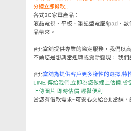
分鐘立即撥款..
各式3C家電產品：
液晶電視、平板、筆記型電腦/ipad、
品帶來。
當舖提供專業的鑑定服務，我們以
台北
不論您是想典當週轉或賣斷變現， 我們
當舖為提供客戶更多樣性的選擇,特
台北
LINE 傳給我們,立即為您做線上估價,
省
上傳圖片 即時估價 輕鬆便利
當您有借款需求~可安心交給
當舖，
台北