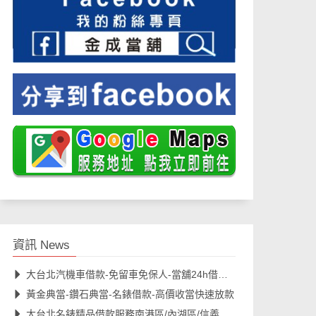
資訊 News
大台北汽機車借款-免留車免保人-當舖24h借款諮詢
黃金典當-鑽石典當-名錶借款-高價收當快速放款
大台北名錶精品借款服務南港區/內湖區/信義區/松山區/汐止