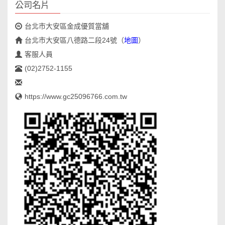
公司名片
台北市大安區金成優質當舖
台北市大安區八德路二段24號
（
地圖
）
客服人員
(02)2752-1155
https://www.gc25096766.com.tw