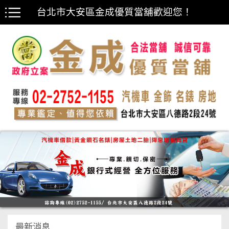
台北市大安區金成優質當舖歡迎您！
最新消息